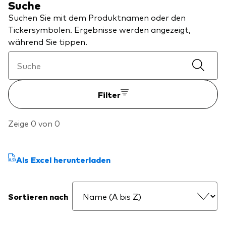
Suche
Über Vanguard
Suchen Sie mit dem Produktnamen oder den
Tickersymbolen. Ergebnisse werden angezeigt,
Fonds nach Typ
während Sie tippen.
Aktive Fonds
Events und Webinare
Obligationen
Filter
Aktien
Die Vanguard Beratungsstudie 2026
ESG/SRI
Zeige 0 von 0
ETFs
Unser Team
Publikumsfonds
Als Excel herunterladen
Passive Fonds
Sortieren nach
Erfahren Sie mehr über unsere
Marktausblick 2026
Anlageprodukte