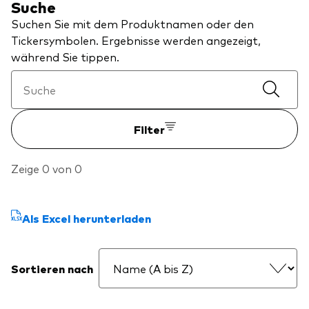
Suche
Über Vanguard
Suchen Sie mit dem Produktnamen oder den
Tickersymbolen. Ergebnisse werden angezeigt,
Fonds nach Typ
während Sie tippen.
Aktive Fonds
Events und Webinare
Obligationen
Filter
Aktien
Die Vanguard Beratungsstudie 2026
ESG/SRI
Zeige 0 von 0
ETFs
Unser Team
Publikumsfonds
Als Excel herunterladen
Passive Fonds
Sortieren nach
Erfahren Sie mehr über unsere
Marktausblick 2026
Anlageprodukte