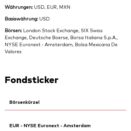
Währungen:
USD, EUR, MXN
Basiswährung:
USD
Börsen:
London Stock Exchange, SIX Swiss
Exchange, Deutsche Boerse, Borsa Italiana S.p.A.,
NYSE Euronext - Amsterdam, Bolsa Mexicana De
Valores
Fondsticker
Börsenkürzel
Zurück nach
Citi:
BWQWF
EUR - NYSE Euronext - Amsterdam
ISIN:
IE000UXDT343