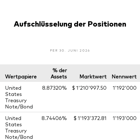
Aufschlüsselung der Positionen
PER 30. JUNI 2026
% der
Wertpapiere
Assets
Marktwert
Nennwert
United
8.87320%
$ 1'210'997.50
1'192'000
States
Treasury
Note/Bond
United
8.74406%
$ 1'193'372.81
1'193'000
States
Treasury
Note/Bond