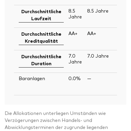
8.5
8.5
Jahre
30
Durchschnittliche
Jahre
Ju
Laufzeit
2
AA+
AA+
30
Durchschnittliche
Ju
Kreditqualität
2
7.0
7.0
Jahre
30
Durchschnittliche
Jahre
Ju
Duration
2
Baranlagen
0.0%
—
30
Ju
2
Die Allokationen unterliegen Umständen wie
Verzögerungen zwischen Handels- und
Abwicklungsterminen der zugrunde liegenden