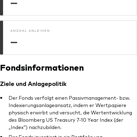
—
Unser Angebot
Investment Pulse
Aktive Obligationenfonds
Betrugsprävention
Aktien
ANZAHL ANLEIHEN
—
ESG
Obligationen
Index-Exposure-Analyse
Indexfonds
Fondsinformationen
Kosteneffiziente Vanguard ETFs
Ziele und Anlagepolitik
Ressourcenplattform für Berater
Investieren mit Vanguard
Der Fonds verfolgt einen Passivmanagement- bzw.
Indexierungsanlageansatz, indem er Wertpapiere
Investment Stewardship
physisch erwirbt und versucht, die Wertentwicklung
des Bloomberg US Treasury 7-10 Year Index (der
Rechtliche Dokumente
„Index“) nachzubilden.
Der Fonds investiert in ein Portfolio von