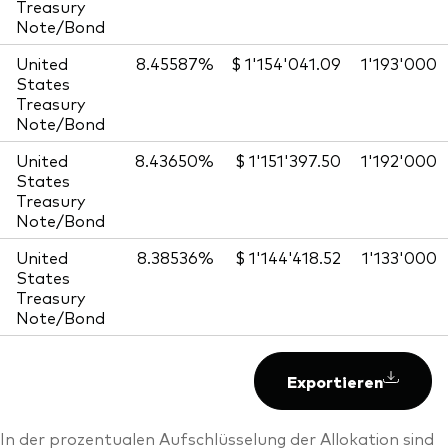
Treasury
Note/Bond
United
8.45587%
$ 1'154'041.09
1'193'000
States
Treasury
Note/Bond
United
8.43650%
$ 1'151'397.50
1'192'000
States
Treasury
Note/Bond
United
8.38536%
$ 1'144'418.52
1'133'000
States
Treasury
Note/Bond
Exportieren
In der prozentualen Aufschlüsselung der Allokation sind