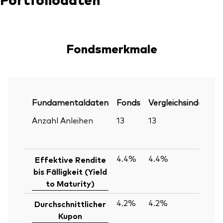
Fondsmerkmale
Fundamentaldaten
Fonds
Vergleichsindex
P
Anzahl Anleihen
13
13
30
Ju
2
4.4%
4.4%
30
Effektive Rendite
Ju
bis Fälligkeit (Yield
2
to Maturity)
4.2%
4.2%
30
Durchschnittlicher
Ju
Kupon
2