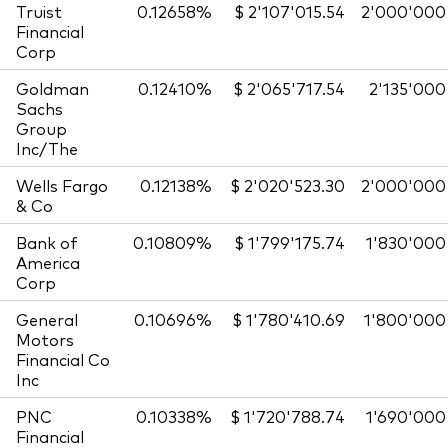
Truist
0.12658%
$ 2'107'015.54
2'000'000
Financial
Corp
Goldman
0.12410%
$ 2'065'717.54
2'135'000
Sachs
Group
Inc/The
Wells Fargo
0.12138%
$ 2'020'523.30
2'000'000
& Co
Bank of
0.10809%
$ 1'799'175.74
1'830'000
America
Corp
General
0.10696%
$ 1'780'410.69
1'800'000
Motors
Financial Co
Inc
PNC
0.10338%
$ 1'720'788.74
1'690'000
Financial