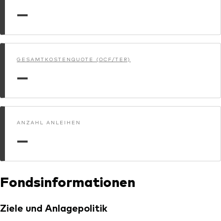
—
Unser Angebot
Investment Pulse
Aktive Obligationenfonds
Betrugsprävention
Aktien
GESAMTKOSTENQUOTE (OCF/TER)
ESG
—
Obligationen
Index-Exposure-Analyse
Indexfonds
Kosteneffiziente Vanguard ETFs
ANZAHL ANLEIHEN
—
Ressourcenplattform für Berater
Investieren mit Vanguard
Investment Stewardship
Fondsinformationen
Rechtliche Dokumente
Ziele und Anlagepolitik