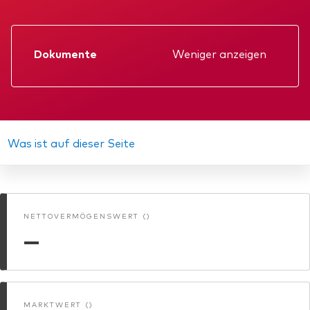
Über Vanguard
Fonds nach Typ
Dokumente
Weniger anzeigen
Aktive Fonds
Datenblatt
Events und Webinare
Obligationen
Verkaufsprospekt
Aktien
Jahresbericht
Was ist auf dieser Seite
Die Vanguard Beratungsstudie 2026
ESG/SRI
KID
ETFs
Zwischenbericht
Unser Team
Publikumsfonds
NETTOVERMÖGENSWERT ()
Gründungs­urkunde
—
Passive Fonds
Erfahren Sie mehr über unsere
Marktausblick 2026
Anlageprodukte
MARKTWERT ()