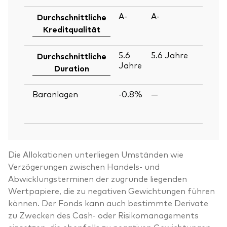
A-
A-
30
Durchschnittliche
Ju
Kreditqualität
2
5.6
5.6
Jahre
30
Durchschnittliche
Jahre
Ju
Duration
2
Baranlagen
-0.8%
—
30
Ju
2
Die Allokationen unterliegen Umständen wie
Verzögerungen zwischen Handels- und
Abwicklungsterminen der zugrunde liegenden
Wertpapiere, die zu negativen Gewichtungen führen
können. Der Fonds kann auch bestimmte Derivate
zu Zwecken des Cash- oder Risikomanagements
einsetzen, die ebenfalls zu negativen Gewichtungen