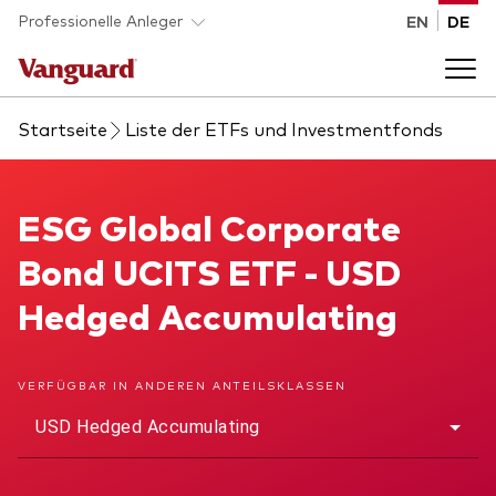
Skip to main content
Professionelle Anleger
EN
DE
Startseite
Liste der ETFs und Investmentfonds
Fonds und ETFs
Back to main menu
ESG Global Corporate Bond UCITS ETF
ESG Global Corporate
Analysen und Events
Bond UCITS ETF - USD
Liste aller Vanguard Fonds und ETFs
Back to main menu
Beraterplattform
Hedged Accumulating
Insights
Back to main menu
Über uns
VERFÜGBAR IN ANDEREN ANTEILSKLASSEN
USD Hedged Accumulating
Entdecken Sie Vanguard 365
Back to main menu