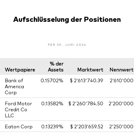
Aufschlüsselung der Positionen
PER 30. JUNI 2026
% der
Wertpapiere
Assets
Marktwert
Nennwert
Bank of
0.15702%
$ 2'613'740.39
2'610'000
America
Corp
Ford Motor
0.13582%
$ 2'260'784.50
2'200'000
Credit Co
LLC
Eaton Corp
0.13239%
$ 2'203'659.52
2'250'000