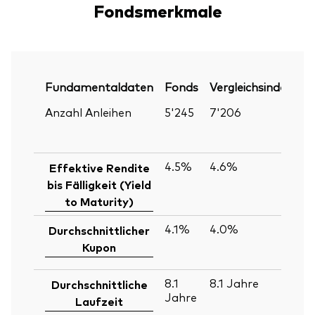
Fondsmerkmale
Fundamentaldaten
Fonds
Vergleichsindex
P
Anzahl Anleihen
5'245
7'206
30
Ju
2
4.5%
4.6%
30
Effektive Rendite
Ju
bis Fälligkeit (Yield
2
to Maturity)
4.1%
4.0%
30
Durchschnittlicher
Ju
Kupon
2
8.1
8.1
Jahre
30
Durchschnittliche
Jahre
Ju
Laufzeit
2