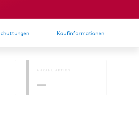
d
nde
Zwischenbericht
sschüttungen
Kaufinformationen
ANZAHL AKTIEN
—