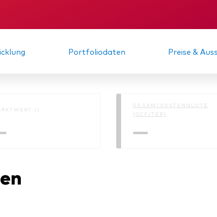
Kosteneffiziente Vanguar
ETFs
KID
Gründungs­urku
cklung
Portfoliodaten
Preise & Au
GESAMTKOSTENQUOTE
RKTWERT ()
(OCF/TER)
—
—
nen