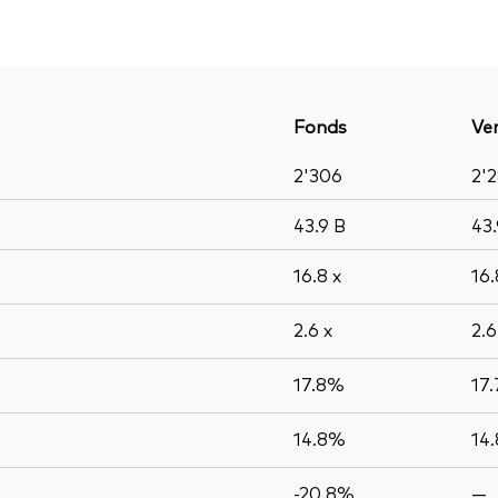
Fonds
Ver
2'306
2'
43.9
B
43
16.8
x
16
2.6
x
2.
17.8%
17
14.8%
14
-20.8%
—