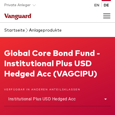
Skip to main content
Private Anleger
EN
DE
Startseite
Anlageprodukte
Anlageprodukte
Back to main menu
Global Core Bond Fund
Global Core Bond Fund -
Wissen
Institutional Plus USD
Produktart
Wie investieren
Hedged Acc (VAGCIPU)
ETFs
Indexfonds
Über uns
VERFÜGBAR IN ANDEREN ANTEILSKLASSEN
Alle Produkte
Institutional Plus USD Hedged Acc
Back to main menu
Anlageklasse