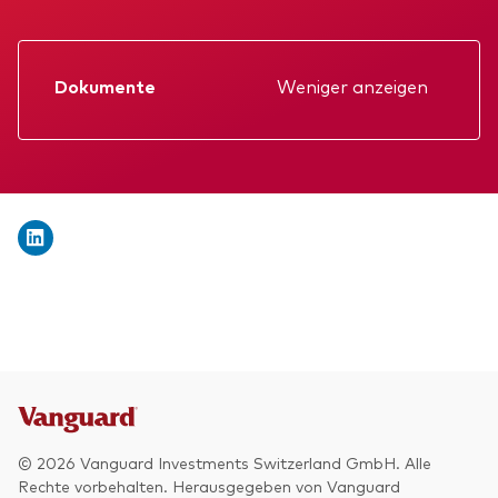
Wir stellen uns vor
Aktien
Unsere Mission
Anleihen
Dokumente
Weniger anzeigen
Betrugsprävention
Datenblatt
Anlagefokus
Verkaufsprospekt
Weltweit
Jahresbericht
Regional
KID
Einkommen
Gründungs­urkunde
ESG
Zwischenbericht
© 2026 Vanguard Investments Switzerland GmbH. Alle
Rechte vorbehalten. Herausgegeben von Vanguard