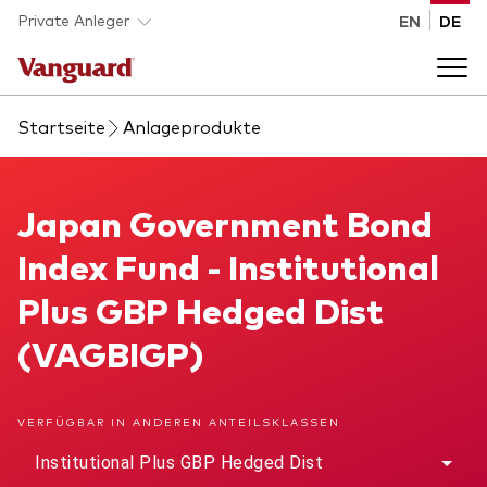
Skip to main content
Private Anleger
EN
DE
Startseite
Anlageprodukte
Anlageprodukte
Back to main menu
Japan Government Bond Index Fund
Japan Government Bond
Wissen
Index Fund - Institutional
Produktart
Wie investieren
Plus GBP Hedged Dist
ETFs
(VAGBIGP)
Indexfonds
Über uns
Alle Produkte
VERFÜGBAR IN ANDEREN ANTEILSKLASSEN
Back to main menu
Institutional Plus GBP Hedged Dist
Anlageklasse