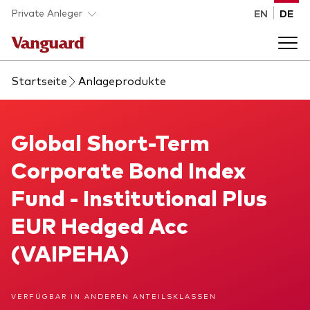
Skip to main content
Private Anleger
EN
DE
Startseite
Anlageprodukte
Anlageprodukte
Back to main menu
Global Short-Term Corporate Bond Index Fund
Global Short-Term
Wissen
Corporate Bond Index
Produktart
Wie investieren
Fund - Institutional Plus
ETFs
EUR Hedged Acc
Indexfonds
Über uns
(VAIPEHA)
Alle Produkte
Back to main menu
VERFÜGBAR IN ANDEREN ANTEILSKLASSEN
Anlageklasse