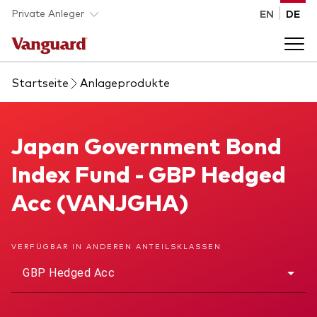
Skip to main content
Private Anleger
EN
DE
Startseite
Anlageprodukte
Anlageprodukte
Back to main menu
Japan Government Bond Index Fund
Japan Government Bond
Wissen
Index Fund - GBP Hedged
Produktart
Wie investieren
Acc (VANJGHA)
ETFs
Indexfonds
Über uns
VERFÜGBAR IN ANDEREN ANTEILSKLASSEN
Alle Produkte
GBP Hedged Acc
Back to main menu
Anlageklasse