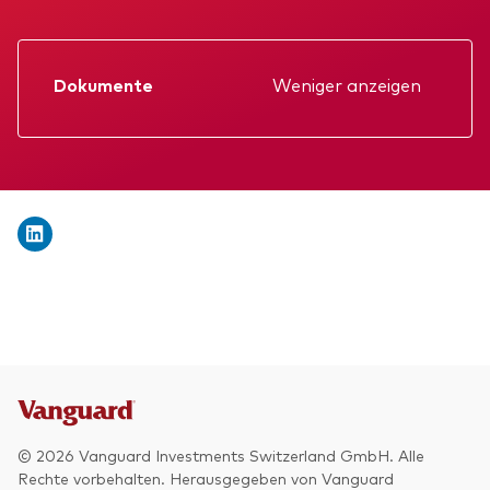
Wir stellen uns vor
Aktien
Unsere Mission
Anleihen
Dokumente
Weniger anzeigen
Betrugsprävention
Datenblatt
Anlagefokus
Verkaufsprospekt
Weltweit
Jahresbericht
Regional
KID
Einkommen
Gründungs­urkunde
ESG
Zwischenbericht
© 2026 Vanguard Investments Switzerland GmbH. Alle
Rechte vorbehalten. Herausgegeben von Vanguard