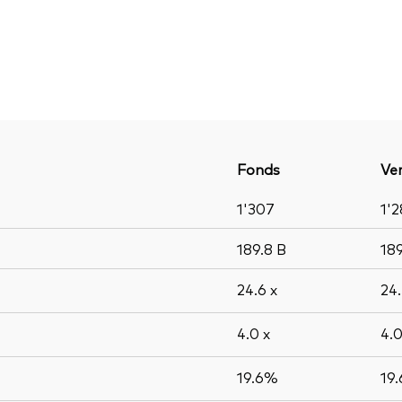
Fonds
Ver
1'307
1'2
189.8
B
18
24.6
x
24
4.0
x
4.
19.6%
19