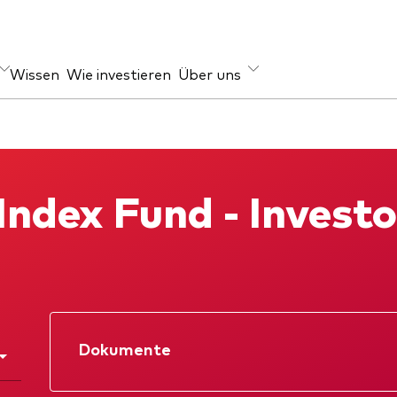
Wissen
Wie investieren
Über uns
ageklasse
rugsprävention
Anlagefokus
en
Weltweit
Index Fund - Invest
ihen
Regional
Einkommen
ESG
Dokumente
Datenblatt
Verkaufsprospe