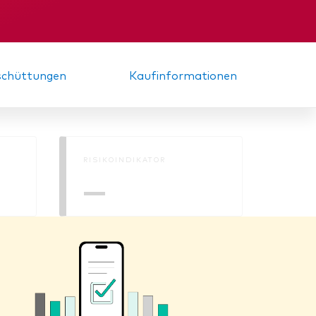
nde
Zwischenbericht
sschüttungen
Kaufinformationen
RISIKOINDIKATOR
—