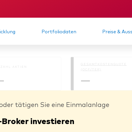
KID
Gründungs­urku
cklung
Portfoliodaten
Preise & Au
GESAMTKOSTENQUOTE
ZAHL AKTIEN
(OCF/TER)
—
—
oder tätigen Sie eine Einmalanlage
-Broker investieren