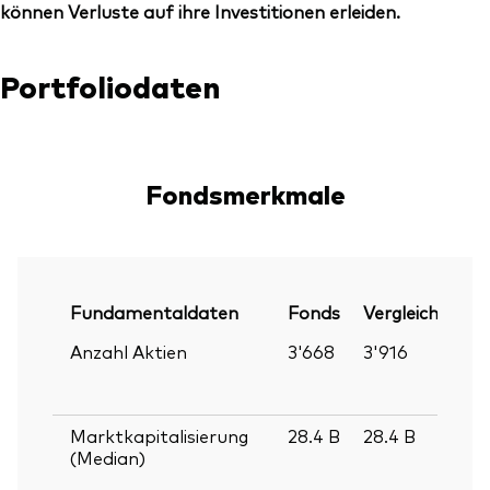
können Verluste auf ihre Investitionen erleiden.
Portfoliodaten
Fondsmerkmale
Fundamentaldaten
Fonds
Vergleichsinde
Anzahl Aktien
3'668
3'916
Marktkapitalisierung
28.4
B
28.4
B
(Median)