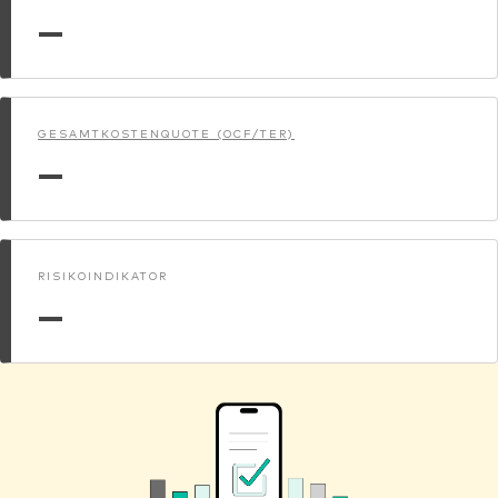
—
GESAMTKOSTENQUOTE (OCF/TER)
—
RISIKOINDIKATOR
—