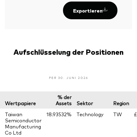
Exportieren
Aufschlüsselung der Positionen
PER 30. JUNI 2026
% der
Wertpapiere
Assets
Sektor
Region
Taiwan
18.93532%
Technology
TW
£
Semiconductor
Manufacturing
Co Ltd