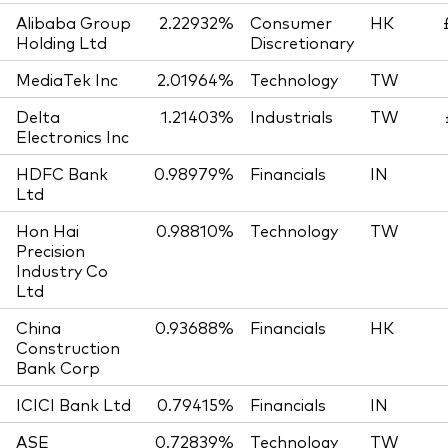
Alibaba Group
2.22932%
Consumer
HK
Holding Ltd
Discretionary
MediaTek Inc
2.01964%
Technology
TW
Delta
1.21403%
Industrials
TW
Electronics Inc
HDFC Bank
0.98979%
Financials
IN
Ltd
Hon Hai
0.98810%
Technology
TW
Precision
Industry Co
Ltd
China
0.93688%
Financials
HK
Construction
Bank Corp
ICICI Bank Ltd
0.79415%
Financials
IN
ASE
0.72839%
Technology
TW