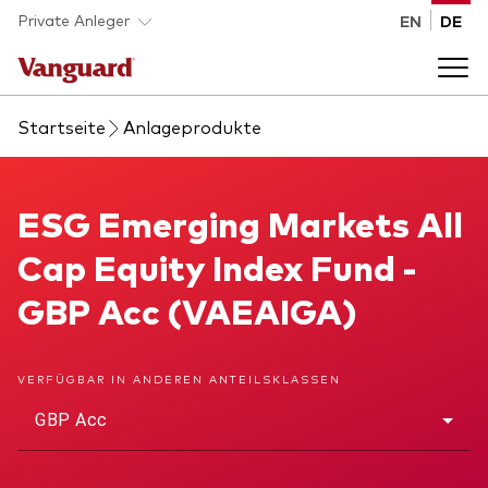
Skip to main content
Private Anleger
EN
DE
Startseite
Anlageprodukte
Anlageprodukte
Back to main menu
ESG Emerging Markets All Cap Equity Index Fund
ESG Emerging Markets All
Wissen
Cap Equity Index Fund -
Produktart
Wie investieren
GBP Acc (VAEAIGA)
ETFs
Indexfonds
Über uns
VERFÜGBAR IN ANDEREN ANTEILSKLASSEN
Alle Produkte
GBP Acc
Back to main menu
Anlageklasse