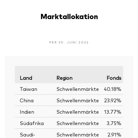
Marktallokation
PER 30. JUNI 2026
Land
Region
Fonds
Verg
Taiwan
Schwellenmärkte
40.18%
China
Schwellenmärkte
23.92%
Indien
Schwellenmärkte
13.77%
Südafrika
Schwellenmärkte
3.75%
Saudi-
Schwellenmärkte
2.91%