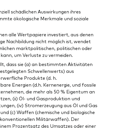
iell schädlichen Auswirkungen ihres
timmte ökologische Merkmale und soziale
hen alle Wertpapiere investiert, aus denen
ige Nachbildung nicht möglich ist, wendet
lichen marktpolitischen, politischen oder
 kann, um Verluste zu vermeiden.
t, dass sie (a) an bestimmten Aktivitäten
 festgelegten Schwellenwerts) aus
werfliche Produkte (d. h.
are Energien (d.h. Kernenergie, und fossile
Unternehmen, die mehr als 50 % Eigentum an
zen, (ii) Öl- und Gasproduktion und
stungen, (iv) Stromerzeugung aus Öl und Gas
und (c) Waffen (chemische und biologische
konventionellen Militärwaffen). Der
uf einem Prozentsatz des Umsatzes oder einer