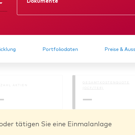
Dokumente
Datenblatt
Verkaufsprospe
KID
Gründungs­urku
cklung
Portfoliodaten
Preise & Au
GESAMTKOSTENQUOTE
ZAHL AKTIEN
(OCF/TER)
—
—
oder tätigen Sie eine Einmalanlage