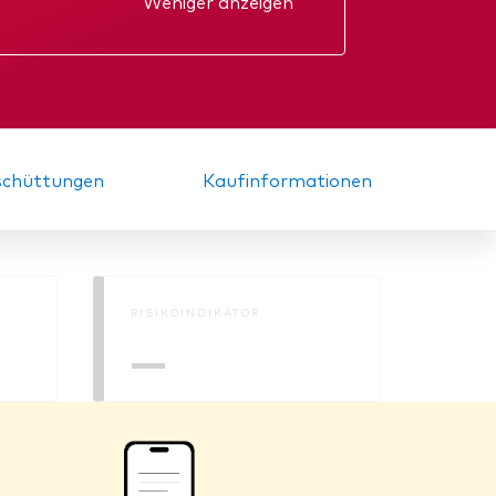
Weniger anzeigen
kt
Jahresbericht
nde
Zwischenbericht
sschüttungen
Kaufinformationen
RISIKOINDIKATOR
—