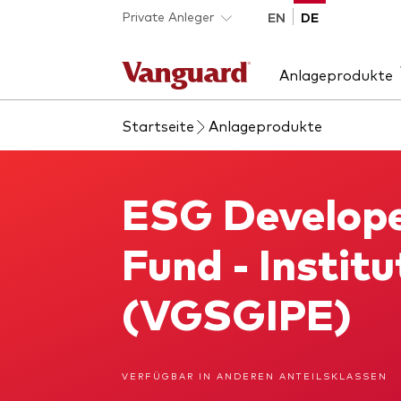
Skip to main content
Private Anleger
EN
DE
Anlageprodukte
Startseite
Anlageprodukte
Produktart
Wir stellen uns vor
Anl
Bet
ETFs
Unsere Mission
Akti
ESG Develope
ESG Developed World All Cap Equity Index Fund
Indexfonds
Anle
Alle Produkte
Fund - Instit
(VGSGIPE)
VERFÜGBAR IN ANDEREN ANTEILSKLASSEN