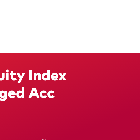
ity Index
dged Acc