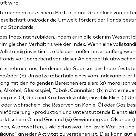
üft wird.
ternehmen aus seinem Portfolio auf Grundlage von potenz
 Gesellschaft und/oder die Umwelt fördert der Fonds bes
und Standards.
es Index nachzubilden, indem er in alle oder im Wesentlic
m gleichen Verhältnis wie der Index. Wenn eine vollständ
ollständig investiert zu bleiben, außer unter außergewöhn
 Fonds vorübergehend von dieser Anlagepolitik abweichen
ternehmen aus, bei denen der Sponsor des Index feststell
d und/oder (b) Umsätze (oberhalb eines vom Indexanbieter
mit den folgenden Bereichen erzielen: (a) moralisch ver
lkohol, Glücksspiel, Tabak, Cannabis); (b) nicht erneuerb
ung aus Öl, Gas und Kraftwerkskohle, einschließlich: (i) 
er wahrscheinliche Reserven an Kohle, Öl oder Gas besit
Kohleförderung, -produktion und unterstützende Dienstlei
 arktischem Öl und Gas und (vi) Gewinnung von Ölsanden) 
en, Atomwaffen, zivile Schusswaffen, zivile Waffen und 
iligung“ an jeder Aktivität zu verstehen ist. Dies kann a