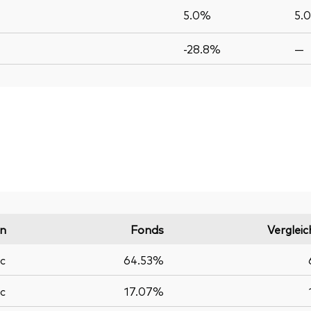
5.0%
5.
-28.8%
—
on
Fonds
Vergleic
ic
64.53%
ic
17.07%