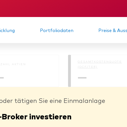
KID
Gründungs­urku
cklung
Portfoliodaten
Preise & Au
GESAMTKOSTENQUOTE
ZAHL AKTIEN
(OCF/TER)
—
—
oder tätigen Sie eine Einmalanlage
-Broker investieren