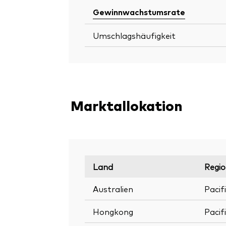
Gewinnwachstumsrate
Umschlagshäufigkeit
Marktallokation
Land
Regi
Australien
Pacif
Hongkong
Pacif