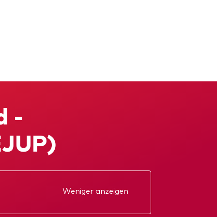
d -
EJUP)
Weniger anzeigen
kt
Jahresbericht