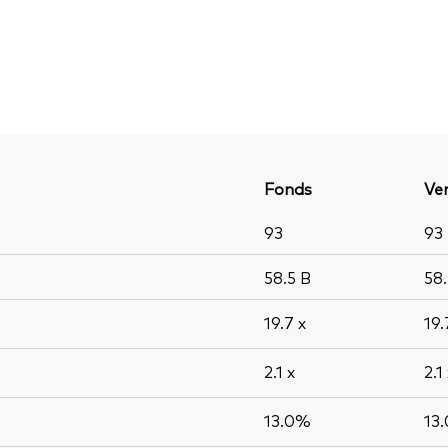
Fonds
Ver
93
93
58.5
B
58
19.7
x
19
2.1
x
2.1
13.0%
13