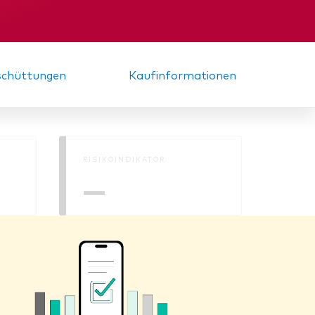
nde
Zwischenbericht
sschüttungen
Kaufinformationen
RISIKOINDIKATOR
—