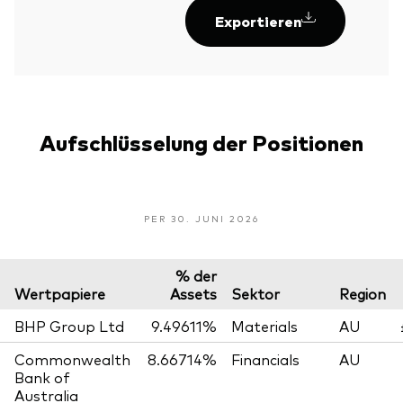
Exportieren
Aufschlüsselung der Positionen
PER 30. JUNI 2026
% der
Wertpapiere
Assets
Sektor
Region
BHP Group Ltd
9.49611%
Materials
AU
Commonwealth
8.66714%
Financials
AU
Bank of
Australia