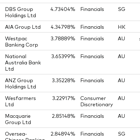
DBS Group
4.73404%
Financials
SG
Holdings Ltd
AIA Group Ltd
4.34798%
Financials
HK
Westpac
3.78889%
Financials
AU
Banking Corp
National
3.65399%
Financials
AU
Australia Bank
Ltd
ANZ Group
3.35228%
Financials
AU
Holdings Ltd
Wesfarmers
3.22917%
Consumer
AU
Ltd
Discretionary
Macquarie
2.85148%
Financials
AU
Group Ltd
Oversea-
2.84894%
Financials
SG
Chinese Banking