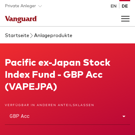
Skip to main content
Private Anleger
EN
DE
Startseite
Anlageprodukte
Anlageprodukte
Back to main menu
Pacific ex-Japan Stock Index Fund
Pacific ex-Japan Stock
Wissen
Index Fund - GBP Acc
Produktart
Wie investieren
(VAPEJPA)
ETFs
Indexfonds
Über uns
VERFÜGBAR IN ANDEREN ANTEILSKLASSEN
Alle Produkte
GBP Acc
Back to main menu
Anlageklasse