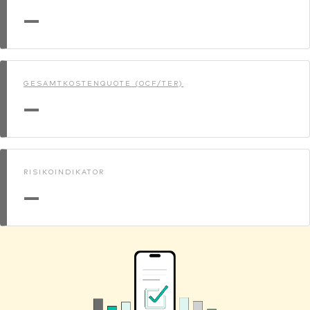
—
GESAMTKOSTENQUOTE (OCF/TER)
—
RISIKOINDIKATOR
—