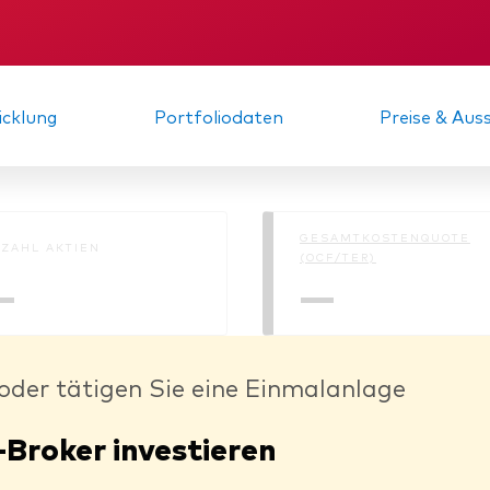
KID
Gründungs­urku
cklung
Portfoliodaten
Preise & Au
GESAMTKOSTENQUOTE
ZAHL AKTIEN
(OCF/TER)
—
—
oder tätigen Sie eine Einmalanlage
-Broker investieren