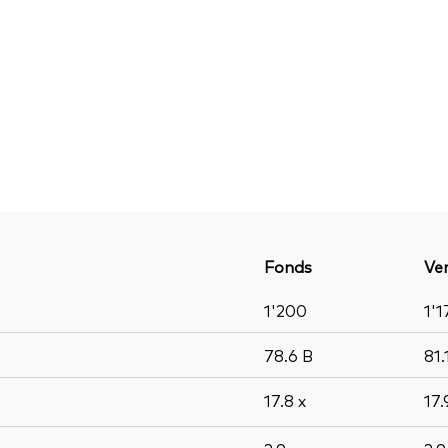
Fonds
Ver
1'200
1'1
78.6
B
81.
17.8
x
17