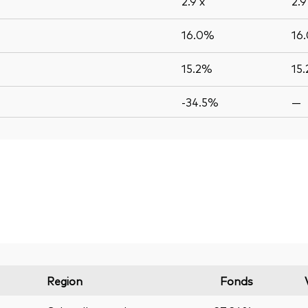
2.9
x
2.
16.0%
16
15.2%
15
-34.5%
—
Region
Fonds