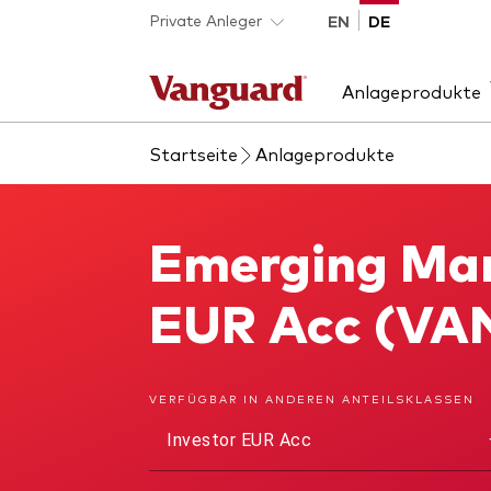
Skip to main content
Private Anleger
EN
DE
Anlageprodukte
Startseite
Anlageprodukte
Produktart
Wir stellen uns vor
Anl
Bet
ETFs
Unsere Mission
Akti
Emerging Mark
Emerging Markets Stock Index Fund
Indexfonds
Anle
Alle Produkte
EUR Acc (VA
VERFÜGBAR IN ANDEREN ANTEILSKLASSEN
Investor EUR Acc