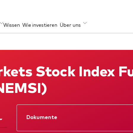
Wissen
Wie investieren
Über uns
ageklasse
rugsprävention
Anlagefokus
en
Weltweit
ets Stock Index Fu
ihen
Regional
Einkommen
NEMSI)
ESG
Dokumente
Datenblatt
Verkaufsprospe