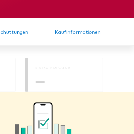
nde
Zwischenbericht
sschüttungen
Kaufinformationen
RISIKOINDIKATOR
—