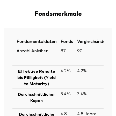
Fondsmerkmale
Fundamentaldaten
Fonds
Vergleichsindex
P
Anzahl Anleihen
87
90
30
Ju
2
4.2%
4.2%
30
Effektive Rendite
Ju
bis Fälligkeit (Yield
2
to Maturity)
3.4%
3.4%
30
Durchschnittlicher
Ju
Kupon
2
4.8
4.8
Jahre
30
Durchschnittliche