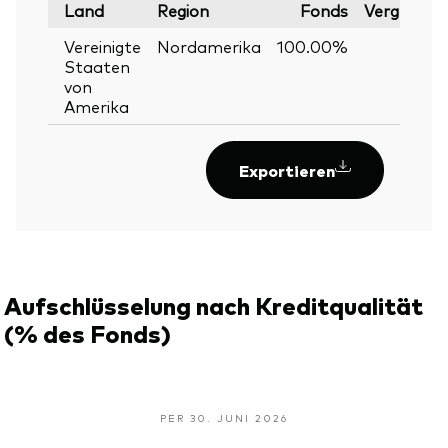
Land
Region
Fonds
Vergleichs
Vereinigte
Nordamerika
100.00%
Staaten
von
Amerika
Exportieren
Aufschlüsselung nach Kreditqualität
(% des Fonds)
PER 30. JUNI 2026