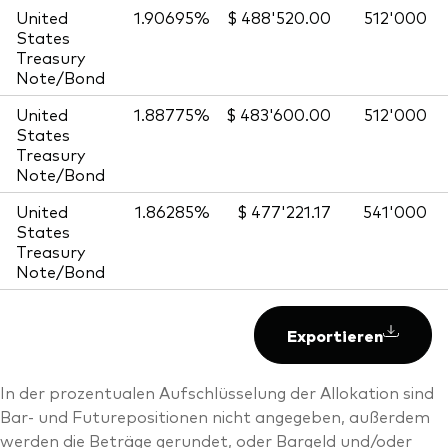
United
1.90695%
$ 488'520.00
512'000
States
Treasury
Note/Bond
United
1.88775%
$ 483'600.00
512'000
States
Treasury
Note/Bond
United
1.86285%
$ 477'221.17
541'000
States
Treasury
Note/Bond
Exportieren
In der prozentualen Aufschlüsselung der Allokation sind
Bar- und Futurepositionen nicht angegeben, außerdem
werden die Beträge gerundet, oder Bargeld und/oder