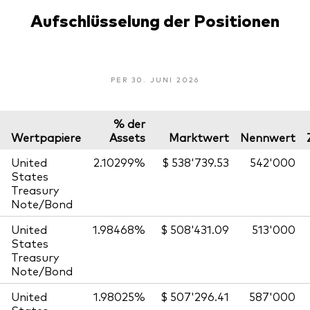
Aufschlüsselung der Positionen
PER 30. JUNI 2026
% der
Wertpapiere
Assets
Marktwert
Nennwert
United
2.10299%
$ 538'739.53
542'000
States
Treasury
Note/Bond
United
1.98468%
$ 508'431.09
513'000
States
Treasury
Note/Bond
United
1.98025%
$ 507'296.41
587'000
States