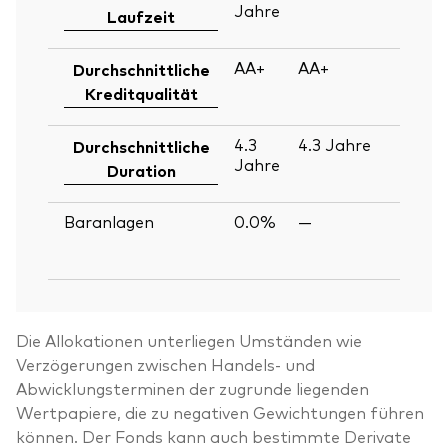
Jahre
Ju
Laufzeit
2
AA+
AA+
30
Durchschnittliche
Ju
Kreditqualität
2
4.3
4.3
Jahre
30
Durchschnittliche
Jahre
Ju
Duration
2
Baranlagen
0.0%
—
30
Ju
2
Die Allokationen unterliegen Umständen wie
Verzögerungen zwischen Handels- und
Abwicklungsterminen der zugrunde liegenden
Wertpapiere, die zu negativen Gewichtungen führen
können. Der Fonds kann auch bestimmte Derivate