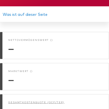
Verkaufsprospekt
Wir stellen uns vor
Aktien
Unsere Mission
Jahresbericht
Was ist auf dieser Seite
Anleihen
KID
Betrugsprävention
Anlagefokus
Gründungs­urkunde
NETTOVERMÖGENSWERT ()
Weltweit
Zwischenbericht
—
Regional
Einkommen
ESG
MARKTWERT ()
—
GESAMTKOSTENQUOTE (OCF/TER)