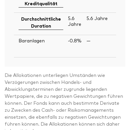
Ju
Kreditqualität
2
5.6
5.6
Jahre
30
Durchschnittliche
Jahre
Ju
Duration
2
Baranlagen
-0.8%
—
30
Ju
2
Die Allokationen unterliegen Umständen wie
Verzögerungen zwischen Handels- und
Abwicklungsterminen der zugrunde liegenden
Wertpapiere, die zu negativen Gewichtungen führen
können. Der Fonds kann auch bestimmte Derivate
zu Zwecken des Cash- oder Risikomanagements
einsetzen, die ebenfalls zu negativen Gewichtungen
führen können. Die Allokationen können sich daher