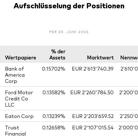
Aufschlüsselung der Positionen
PER 30. JUNI 2026
% der
Wertpapiere
Assets
Marktwert
Nennw
Bank of
0.15702%
EUR 2'613'740.39
2'610'
America
Corp
Ford Motor
0.13582%
EUR 2'260'784.50
2'200'
Credit Co
LLC
Eaton Corp
0.13239%
EUR 2'203'659.52
2'250'
Truist
0.12658%
EUR 2'107'015.54
2'000'
Financial