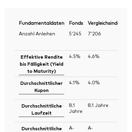
Fundamentaldaten
Fonds
Vergleichsindex
P
Anzahl Anleihen
5'245
7'206
30
Ju
2
4.5%
4.6%
30
Effektive Rendite
Ju
bis Fälligkeit (Yield
2
to Maturity)
4.1%
4.0%
30
Durchschnittlicher
Ju
Kupon
2
8.1
8.1
Jahre
30
Durchschnittliche
Jahre
Ju
Laufzeit
2
A-
A-
30
Durchschnittliche