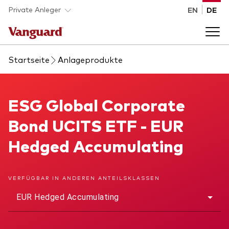
Skip to main content
Private Anleger
EN
DE
Startseite
Anlageprodukte
Anlageprodukte
Back to main menu
ESG Global Corporate Bond UCITS ETF
ESG Global Corporate
Wissen
Bond UCITS ETF - EUR
Produktart
Wie investieren
Hedged Accumulating
ETFs
Indexfonds
Über uns
VERFÜGBAR IN ANDEREN ANTEILSKLASSEN
Alle Produkte
EUR Hedged Accumulating
Back to main menu
Anlageklasse