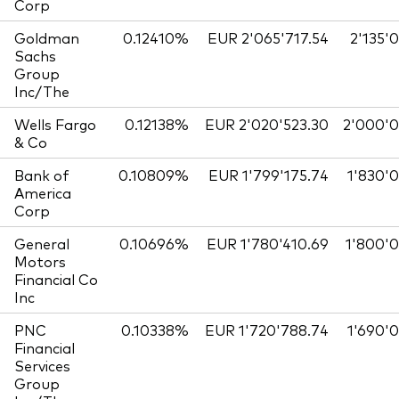
Corp
Goldman
0.12410%
EUR 2'065'717.54
2'135'
Sachs
Group
Inc/The
Wells Fargo
0.12138%
EUR 2'020'523.30
2'000'
& Co
Bank of
0.10809%
EUR 1'799'175.74
1'830'
America
Corp
General
0.10696%
EUR 1'780'410.69
1'800'
Motors
Financial Co
Inc
PNC
0.10338%
EUR 1'720'788.74
1'690'
Financial
Services
Group