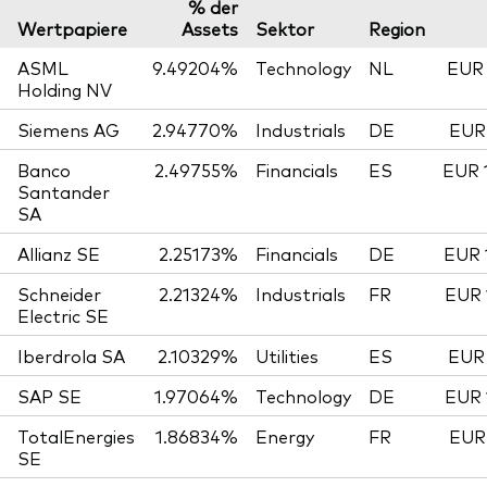
% der
Wertpapiere
Assets
Sektor
Region
ASML
9.49204%
Technology
NL
EUR 
Holding NV
Siemens AG
2.94770%
Industrials
DE
EUR 
Banco
2.49755%
Financials
ES
EUR 
Santander
SA
Allianz SE
2.25173%
Financials
DE
EUR 
Schneider
2.21324%
Industrials
FR
EUR 
Electric SE
Iberdrola SA
2.10329%
Utilities
ES
EUR 
SAP SE
1.97064%
Technology
DE
EUR 
TotalEnergies
1.86834%
Energy
FR
EUR 
SE