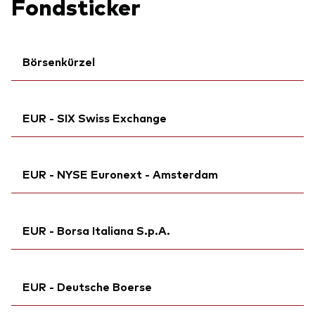
Fondsticker
Börsenkürzel
ISIN:
IE000Q4J3CW6
EUR - SIX Swiss Exchange
MEX ID:
VRAALL
Ticker iNav Bloomberg:
iVEXAEUR
EUR - NYSE Euronext - Amsterdam
Bloomberg:
VEZU SW
ISIN:
IE000Q4J3CW6
Ticker iNav Bloomberg:
iVEXAEUR
Reuters:
VEZU.S
EUR - Borsa Italiana S.p.A.
Bloomberg:
VEZU NA
SEDOL:
BSRDCZ6
Börsenticker:
VEZU
Börsenticker:
Ticker iNav Bloomberg:
VEZU
iVEXAEUR
ISIN:
IE000Q4J3CW6
EUR - Deutsche Boerse
Börsenticker:
VEZU
Reuters:
VEZU.AS
Bloomberg:
VEZU IM