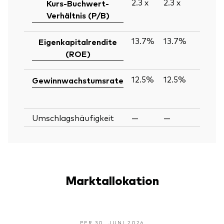
2.3
x
2.3
x
Kurs-Buchwert-
Verhältnis (P/B)
13.7%
13.7%
Eigenkapitalrendite
(ROE)
12.5%
12.5%
Gewinnwachstumsrate
Umschlagshäufigkeit
—
—
Marktallokation
PER 30. JUNI 2026