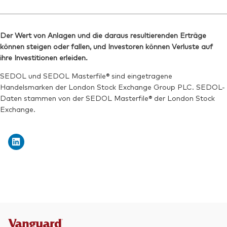
SEDOL:
Ticker iNav Bloomberg:
BSRDCK1
iVEXAEUR
ISIN:
IE000Q4J3CW6
Bloomberg:
VEXA GY
Reuters:
VEZU.MI
Der Wert von Anlagen und die daraus resultierenden Erträge
Börsenticker:
VEXA
können steigen oder fallen, und Investoren können Verluste auf
SEDOL:
BSRDCG7
ISIN:
IE000Q4J3CW6
ihre Investitionen erleiden.
Reuters:
VEXA.DE
SEDOL und SEDOL Masterfile® sind eingetragene
Handelsmarken der London Stock Exchange Group PLC. SEDOL-
SEDOL:
BSRD858
Daten stammen von der SEDOL Masterfile® der London Stock
Exchange.