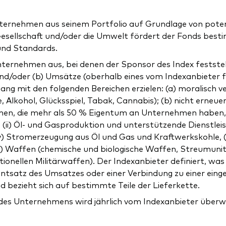
ternehmen aus seinem Portfolio auf Grundlage von potenz
 Gesellschaft und/oder die Umwelt fördert der Fonds bes
und Standards.
ternehmen aus, bei denen der Sponsor des Index feststell
d und/oder (b) Umsätze (oberhalb eines vom Indexanbieter
mit den folgenden Bereichen erzielen: (a) moralisch ver
lkohol, Glücksspiel, Tabak, Cannabis); (b) nicht erneuer
nehmen, die mehr als 50 % Eigentum an Unternehmen haben,
 (ii) Öl- und Gasproduktion und unterstützende Dienstleis
iv) Stromerzeugung aus Öl und Gas und Kraftwerkskohle, 
c) Waffen (chemische und biologische Waffen, Streumunit
onellen Militärwaffen). Der Indexanbieter definiert, was u
entsatz des Umsatzes oder einer Verbindung zu einer eing
d bezieht sich auf bestimmte Teile der Lieferkette.
 des Unternehmens wird jährlich vom Indexanbieter über