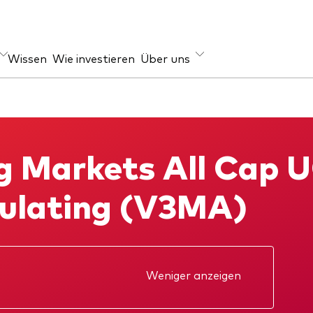
Wissen
Wie investieren
Über uns
ageklasse
rugsprävention
Anlagefokus
en
Weltweit
 Markets All Cap U
ihen
Regional
Einkommen
ulating (V3MA)
ESG
Weniger anzeigen
ufsprospekt
Jahresbericht