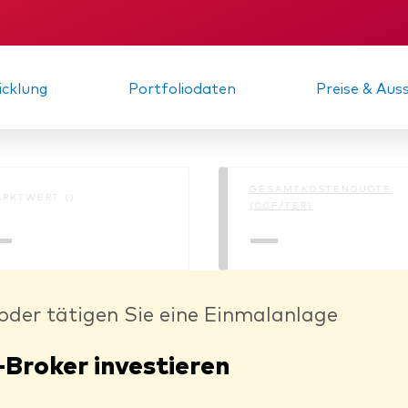
ungs­urkunde
Zwischenbericht
cklung
Portfoliodaten
Preise & Au
GESAMTKOSTENQUOTE
RKTWERT ()
(OCF/TER)
—
—
oder tätigen Sie eine Einmalanlage
-Broker investieren