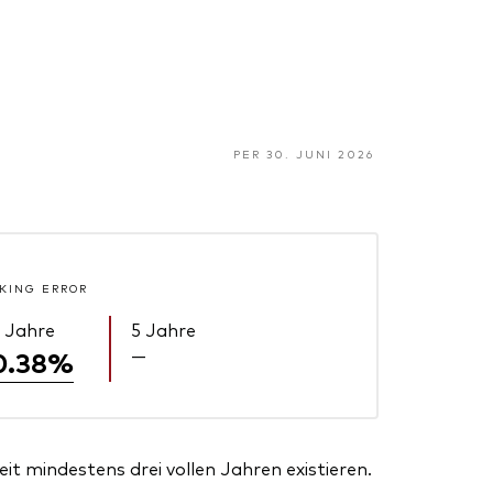
PER 30. JUNI 2026
KING ERROR
 Jahre
5 Jahre
—
0.38%
t mindestens drei vollen Jahren existieren.